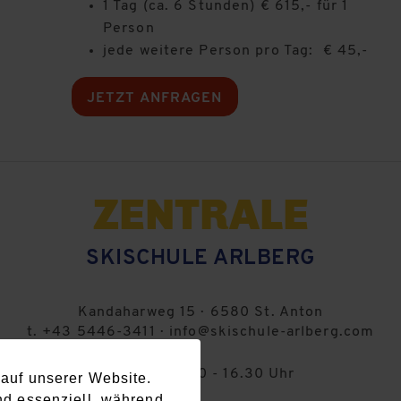
1 Tag (ca. 6 Stunden) € 615,- für 1
Person
jede weitere Person pro Tag: € 45,-
JETZT ANFRAGEN
ZENTRALE
SKISCHULE ARLBERG
Kandaharweg 15
·
6580
St. Anton
t.
+43 5446-3411
·
info@skischule-arlberg.com
SO - SA: 8.30 - 16.30 Uhr
auf unserer Website.
nd essenziell, während